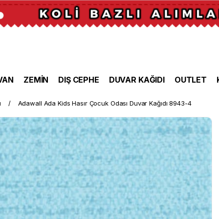
VAN
ZEMİN
DIŞ CEPHE
DUVAR KAĞIDI
OUTLET
ı
Adawall Ada Kids Hasır Çocuk Odası Duvar Kağıdı 8943-4