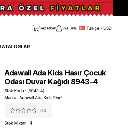
Türkçe - USD
Sepetim
0
Üye Girişi
KATALOGLAR
Adawall Ada Kids Hasır Çocuk
Odası Duvar Kağıdı 8943-4
Stok Kodu
(8943-4)
Marka
:
Adawall Ada Kids 10m²
0.0
Stok Miktarı
:
4