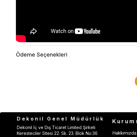
Ödeme Seçenekleri
Dekonil Genel Müdürlük
Kurum
Dekonil İç ve Dış Ticaret Limited Şirketi
Hakkımızda
Keresteciler Sitesi 22. Sk. 23. Blok No:36