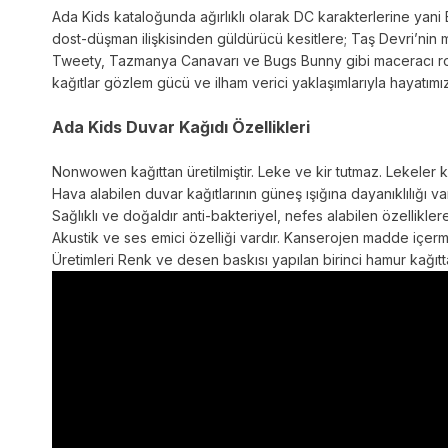
Ada Kids kataloğunda ağırlıklı olarak DC karakterlerine ya
dost-düşman ilişkisinden güldürücü kesitlere; Taş Devri’nin 
Tweety, Tazmanya Canavarı ve Bugs Bunny gibi maceracı rolle
kağıtlar gözlem gücü ve ilham verici yaklaşımlarıyla hayatım
Ada Kids Duvar Kağıdı Özellikleri
Nonwowen kağıttan üretilmiştir. Leke ve kir tutmaz. Lekeler kol
Hava alabilen duvar kağıtlarının güneş ışığına dayanıklılığı va
Sağlıklı ve doğaldır anti-bakteriyel, nefes alabilen özelliklere
Akustik ve ses emici özelliği vardır. Kanserojen madde içe
Üretimleri Renk ve desen baskısı yapılan birinci hamur kağıtta