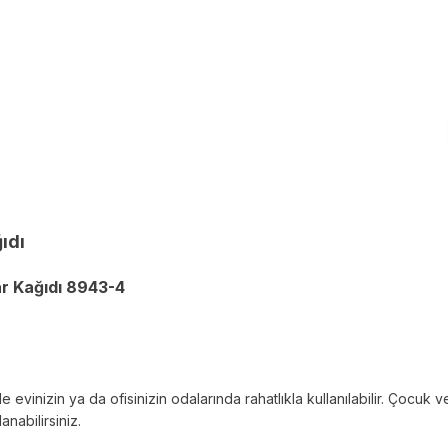
ıdı
r Kağıdı 8943-4
le evinizin ya da ofisinizin odalarında rahatlıkla kullanılabilir. Çoc
nabilirsiniz.