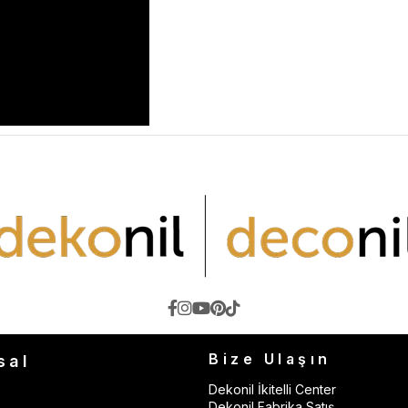
Bize Ulaşın
sal
Dekonil İkitelli Center
Dekonil Fabrika Satış