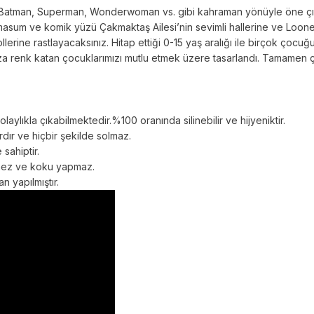
ni Batman, Superman, Wonderwoman vs. gibi kahraman yönüyle öne çıka
masum ve komik yüzü Çakmaktaş Ailesi’nin sevimli hallerine ve Looney
rine rastlayacaksınız. Hitap ettiği 0-15 yaş aralığı ile birçok ço
ıza renk katan çocuklarımızı mutlu etmek üzere tasarlandı. Tamamen ç
aylıkla çıkabilmektedir.%100 oranında silinebilir ve hijyeniktir.
rdır ve hiçbir şekilde solmaz.
 sahiptir.
rmez ve koku yapmaz.
n yapılmıştır.