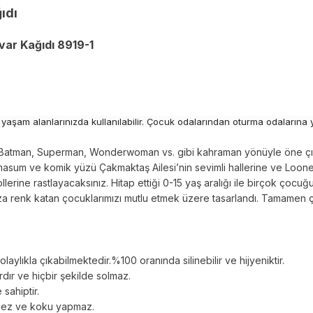
ıdı
var Kağıdı 8919-1
 yaşam alanlarınızda kullanılabilir. Çocuk odalarından oturma odalarına 
ni Batman, Superman, Wonderwoman vs. gibi kahraman yönüyle öne çıka
masum ve komik yüzü Çakmaktaş Ailesi’nin sevimli hallerine ve Looney
rine rastlayacaksınız. Hitap ettiği 0-15 yaş aralığı ile birçok ço
ıza renk katan çocuklarımızı mutlu etmek üzere tasarlandı. Tamamen ç
aylıkla çıkabilmektedir.%100 oranında silinebilir ve hijyeniktir.
rdır ve hiçbir şekilde solmaz.
 sahiptir.
rmez ve koku yapmaz.