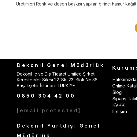
Üretimleri Renk ve desen baskısı yapılan birinci hamur kağıtta
Dekonil Genel Müdürlük
Kurum
Dekonil İç ve Dış Ticaret Limited Şirketi
Hakkımızda
Keresteciler Sitesi 22. Sk. 23. Blok No:36
Başakşehir İstanbul TÜRKİYE
Online Katal
Blog
0850 304 42 00
Sipariş Taki
KVKK
[email protected]
İletişim
Dekonil Yurtdışı Genel
Müdürlük