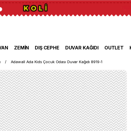
VAN
ZEMİN
DIŞ CEPHE
DUVAR KAĞIDI
OUTLET
ı
Adawall Ada Kids Çocuk Odası Duvar Kağıdı 8919-1