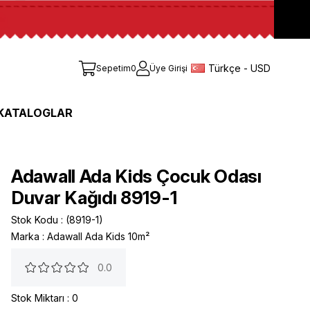
Türkçe - USD
Sepetim
0
Üye Girişi
KATALOGLAR
Adawall Ada Kids Çocuk Odası
Duvar Kağıdı 8919-1
Stok Kodu
(8919-1)
Marka
:
Adawall Ada Kids 10m²
0.0
Stok Miktarı
:
0