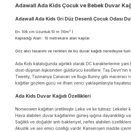
Adawall Ada Kids Çocuk ve Bebek Duvar Kağ
Adawall Ada Kids Gri Düz Desenli Çocuk Odası Du
En: 106 cm Uzunluk:10 m (10m² )
Kapladığı Alan : 10 metrekare alan kaplar.
Göz alıcı tasarımı ve renkleri ile bu duvar kağıdı neredeyse tüm
Ada Kids kataloğunda ağırlıklı olarak DC karakterlerine ya
dost-düşman ilişkisinden güldürücü kesitlere; Taş Devri’nin 
Tweety, Tazmanya Canavarı ve Bugs Bunny gibi maceracı rolle
kağıtlar gözlem gücü ve ilham verici yaklaşımlarıyla hayatım
Ada Kids Duvar Kağıdı Özellikleri
Nonwowen kağıttan üretilmiştir. Leke ve kir tutmaz. Lekeler kol
Hava alabilen duvar kağıtlarının güneş ışığına dayanıklılığı va
Sağlıklı ve doğaldır anti-bakteriyel, nefes alabilen özelliklere
Akustik ve ses emici özelliği vardır. Kanserojen madde içe