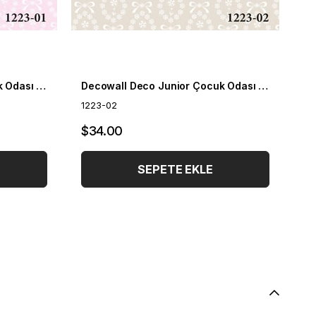
Decowall Deco Junior Çocuk Odası Duvar Kağıdı 1223-01
Decowall Deco Junior Çocuk Odası Duvar Kağıdı 1223-02
1223-02
12
$34.00
$
SEPETE EKLE