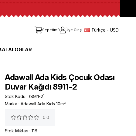
Türkçe - USD
Sepetim
0
Üye Girişi
KATALOGLAR
Adawall Ada Kids Çocuk Odası
Duvar Kağıdı 8911-2
Stok Kodu
(8911-2)
Marka
:
Adawall Ada Kids 10m²
0.0
Stok Miktarı
:
118