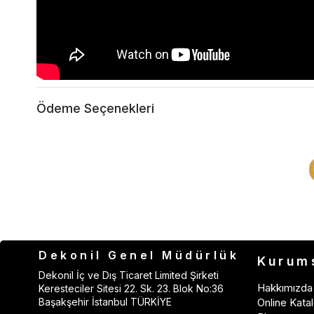
Ödeme Seçenekleri
Dekonil Genel Müdürlük
Kurum
Dekonil İç ve Dış Ticaret Limited Şirketi
Hakkımızda
Keresteciler Sitesi 22. Sk. 23. Blok No:36
Başakşehir İstanbul TÜRKİYE
Online Katal