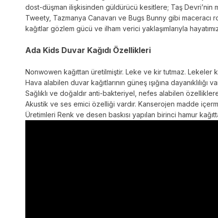
dost-düşman ilişkisinden güldürücü kesitlere; Taş Devri’nin 
Tweety, Tazmanya Canavarı ve Bugs Bunny gibi maceracı rolle
kağıtlar gözlem gücü ve ilham verici yaklaşımlarıyla hayatım
Ada Kids Duvar Kağıdı Özellikleri
Nonwowen kağıttan üretilmiştir. Leke ve kir tutmaz. Lekeler kol
Hava alabilen duvar kağıtlarının güneş ışığına dayanıklılığı va
Sağlıklı ve doğaldır anti-bakteriyel, nefes alabilen özelliklere
Akustik ve ses emici özelliği vardır. Kanserojen madde içe
Üretimleri Renk ve desen baskısı yapılan birinci hamur kağıtta