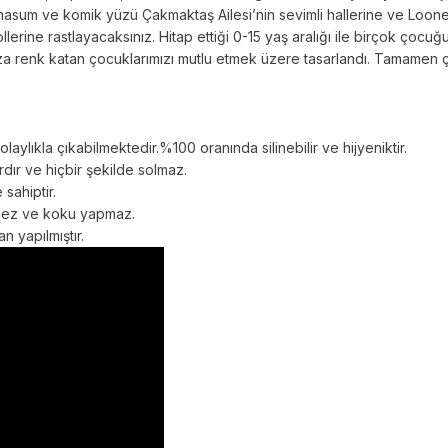
masum ve komik yüzü Çakmaktaş Ailesi’nin sevimli hallerine ve Looney
rine rastlayacaksınız. Hitap ettiği 0-15 yaş aralığı ile birçok ço
ıza renk katan çocuklarımızı mutlu etmek üzere tasarlandı. Tamamen ç
aylıkla çıkabilmektedir.%100 oranında silinebilir ve hijyeniktir.
rdır ve hiçbir şekilde solmaz.
 sahiptir.
rmez ve koku yapmaz.
n yapılmıştır.