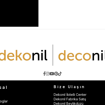
Bize Ulaşın
sal
Dekonil İkitelli Center
Dekonil Fabrika Satış
oglar
Dekonil Beylikdüzü