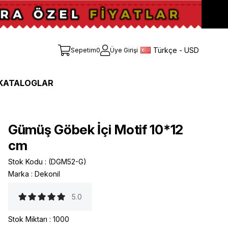
Türkçe - USD
Sepetim
0
Üye Girişi
KATALOGLAR
Gümüş Göbek İçi Motif 10*12
cm
Stok Kodu
(DGM52-G)
Marka
:
Dekonil
5.0
Stok Miktarı
:
1000