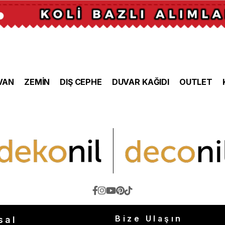
VAN
ZEMİN
DIŞ CEPHE
DUVAR KAĞIDI
OUTLET
Bize Ulaşın
sal