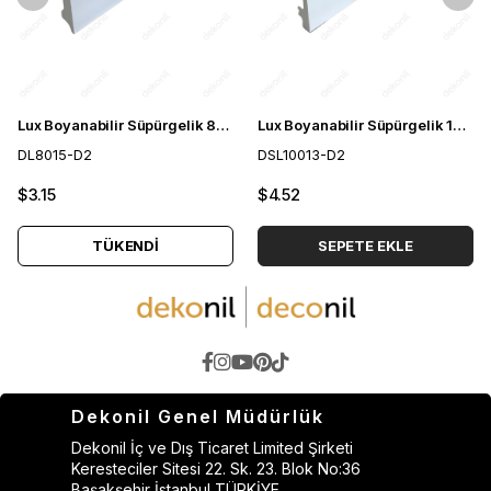
Lux Boyanabilir Süpürgelik 8cm
Lux Boyanabilir Süpürgelik 10cm
DL8015-D2
DSL10013-D2
$3.15
$4.52
TÜKENDI
SEPETE EKLE
Dekonil Genel Müdürlük
Dekonil İç ve Dış Ticaret Limited Şirketi
Keresteciler Sitesi 22. Sk. 23. Blok No:36
Başakşehir İstanbul TÜRKİYE