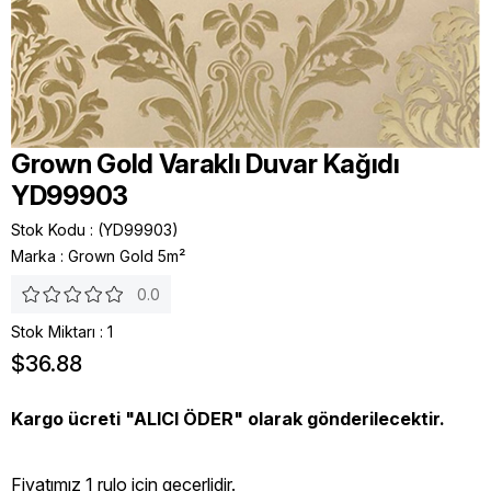
Grown Gold Varaklı Duvar Kağıdı
YD99903
Stok Kodu
(YD99903)
Marka
:
Grown Gold 5m²
0.0
Stok Miktarı
:
1
$36.88
Kargo ücreti "ALICI ÖDER" olarak gönderilecektir.
Fiyatımız 1 rulo icin geçerlidir.