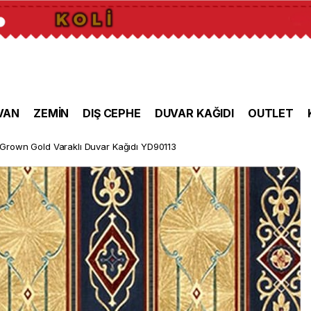
VAN
ZEMİN
DIŞ CEPHE
DUVAR KAĞIDI
OUTLET
Grown Gold Varaklı Duvar Kağıdı YD90113