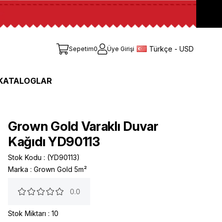
Türkçe - USD
Sepetim
0
Üye Girişi
KATALOGLAR
Grown Gold Varaklı Duvar
Kağıdı YD90113
Stok Kodu
(YD90113)
Marka
:
Grown Gold 5m²
0.0
Stok Miktarı
:
10