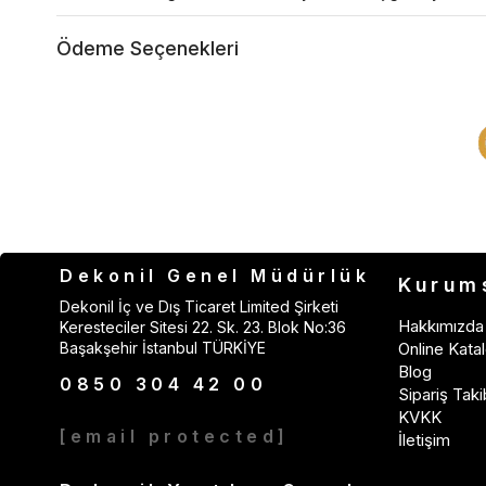
Ödeme Seçenekleri
Dekonil Genel Müdürlük
Kurum
Dekonil İç ve Dış Ticaret Limited Şirketi
Hakkımızda
Keresteciler Sitesi 22. Sk. 23. Blok No:36
Başakşehir İstanbul TÜRKİYE
Online Katal
Blog
0850 304 42 00
Sipariş Taki
KVKK
[email protected]
İletişim