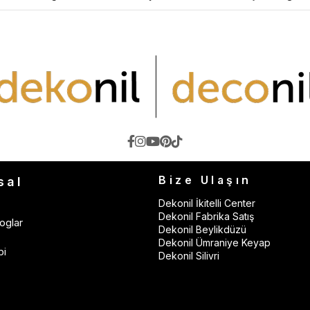
Bize Ulaşın
sal
Dekonil İkitelli Center
Dekonil Fabrika Satış
oglar
Dekonil Beylikdüzü
Dekonil Ümraniye Keyap
bi
Dekonil Silivri