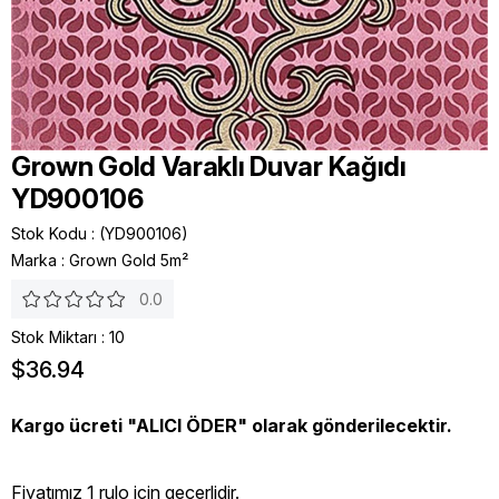
Grown Gold Varaklı Duvar Kağıdı
YD900106
Stok Kodu
(YD900106)
Marka
:
Grown Gold 5m²
0.0
Stok Miktarı
:
10
$36.94
Kargo ücreti "ALICI ÖDER" olarak gönderilecektir.
Fiyatımız 1 rulo icin geçerlidir.