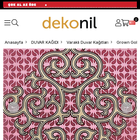
0
Anasayfa
DUVAR KAĞIDI
Varaklı Duvar Kağıtları
Grown Gold 