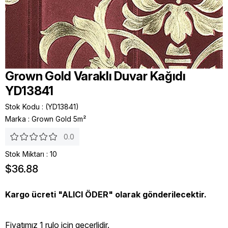
Grown Gold Varaklı Duvar Kağıdı
YD13841
Stok Kodu
(YD13841)
Marka
:
Grown Gold 5m²
0.0
Stok Miktarı
:
10
$36.88
Kargo ücreti "ALICI ÖDER" olarak gönderilecektir.
Fiyatımız 1 rulo icin geçerlidir.