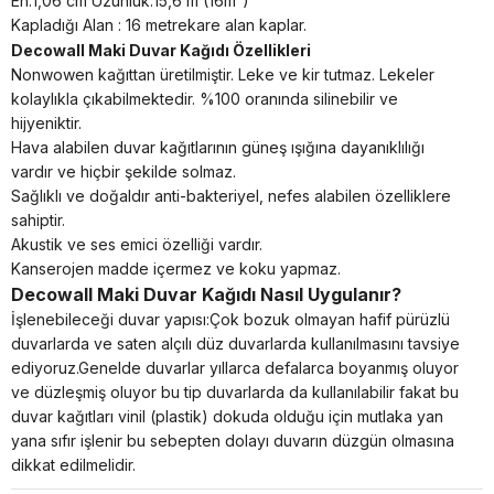
En:1,06 cm Uzunluk:15,6 m (16m²)
Kapladığı Alan : 16 metrekare alan kaplar.
Decowall Maki Duvar Kağıdı Özellikleri
Nonwowen kağıttan üretilmiştir. Leke ve kir tutmaz. Lekeler
kolaylıkla çıkabilmektedir. %100 oranında silinebilir ve
hijyeniktir.
Hava alabilen duvar kağıtlarının güneş ışığına dayanıklılığı
vardır ve hiçbir şekilde solmaz.
Sağlıklı ve doğaldır anti-bakteriyel, nefes alabilen özelliklere
sahiptir.
Akustik ve ses emici özelliği vardır.
Kanserojen madde içermez ve koku yapmaz.
Decowall Maki Duvar Kağıdı Nasıl Uygulanır?
İşlenebileceği duvar yapısı:Çok bozuk olmayan hafif pürüzlü
duvarlarda ve saten alçılı düz duvarlarda kullanılmasını tavsiye
ediyoruz.Genelde duvarlar yıllarca defalarca boyanmış oluyor
ve düzleşmiş oluyor bu tip duvarlarda da kullanılabilir fakat bu
duvar kağıtları vinil (plastik) dokuda olduğu için mutlaka yan
yana sıfır işlenir bu sebepten dolayı duvarın düzgün olmasına
dikkat edilmelidir.