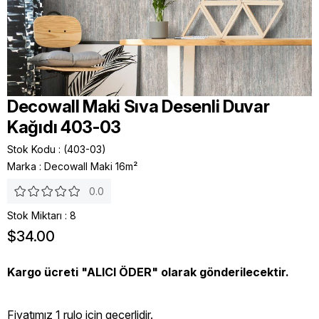
Decowall Maki Sıva Desenli Duvar
Kağıdı 403-03
Stok Kodu
(403-03)
Marka
:
Decowall Maki 16m²
0.0
Stok Miktarı
:
8
$34.00
Kargo ücreti "ALICI ÖDER" olarak gönderilecektir.
Fiyatımız 1 rulo icin geçerlidir.