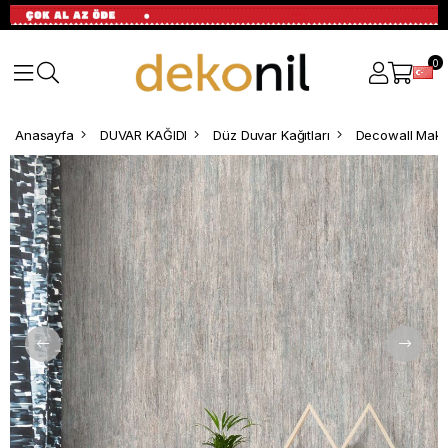
0
Anasayfa
DUVAR KAĞIDI
Düz Duvar Kağıtları
Decowall Maki 