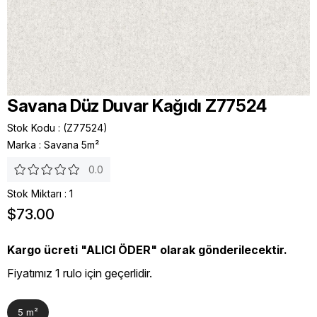
Savana Düz Duvar Kağıdı Z77524
Stok Kodu
(Z77524)
Marka
:
Savana 5m²
0.0
Stok Miktarı
:
1
$73.00
Kargo ücreti "ALICI ÖDER" olarak gönderilecektir.
Fiyatımız 1 rulo için geçerlidir.
5 m²