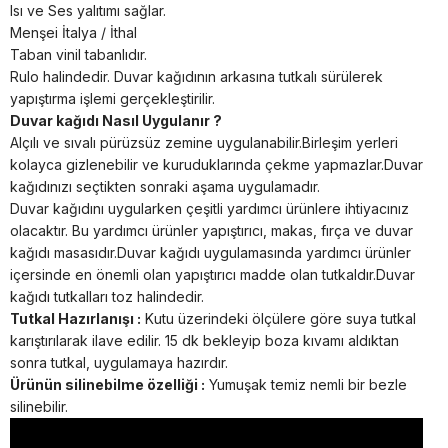
Isı ve Ses yalıtımı sağlar.
Menşei İtalya / İthal
Taban vinil tabanlıdır.
Rulo halindedir. Duvar kağıdının arkasına tutkalı sürülerek
yapıştırma işlemi gerçekleştirilir.
Duvar kağıdı Nasıl Uygulanır ?
Alçılı ve sıvalı pürüzsüz zemine uygulanabilir.Birleşim yerleri
kolayca gizlenebilir ve kuruduklarında çekme yapmazlar.Duvar
kağıdınızı seçtikten sonraki aşama uygulamadır.
Duvar kağıdını uygularken çeşitli yardımcı ürünlere ihtiyacınız
olacaktır. Bu yardımcı ürünler yapıştırıcı, makas, fırça ve duvar
kağıdı masasıdır.Duvar kağıdı uygulamasında yardımcı ürünler
içersinde en önemli olan yapıştırıcı madde olan tutkaldır.Duvar
kağıdı tutkalları toz halindedir.
Tutkal Hazırlanışı :
Kutu üzerindeki ölçülere göre suya tutkal
karıştırılarak ilave edilir. 15 dk bekleyip boza kıvamı aldıktan
sonra tutkal, uygulamaya hazırdır.
Ürünün silinebilme özelliği :
Yumuşak temiz nemli bir bezle
silinebilir.