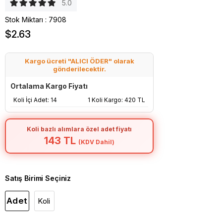
5.0
Stok Miktarı
:
7908
$2.63
Kargo ücreti "ALICI ÖDER" olarak
gönderilecektir.
Ortalama Kargo Fiyatı
Koli İçi Adet: 14
1 Koli Kargo: 420 TL
Koli bazlı alımlara özel adet fiyatı
143 TL
(KDV Dahil)
Satış Birimi Seçiniz
Adet
Koli