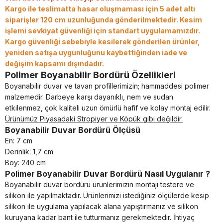
Kargo ile teslimatta hasar oluşmaması için 5 adet altı
siparişler 120 cm uzunluğunda gönderilmektedir.
Kesim
işlemi sevkiyat güvenliği için standart uygulamamızdır.
Kargo güvenliği sebebiyle kesilerek gönderilen ürünler,
yeniden satışa uygunluğunu kaybettiğinden iade ve
değişim kapsamı dışındadır.
Polimer Boyanabilir Bordürü Özellikleri
Boyanabilir duvar ve tavan profillerimizin; hammaddesi polimer
malzemedir. Darbeye karşı dayanıklı, nem ve sudan
etkilenmez, çok kaliteli uzun ömürlü hafif ve kolay montaj edilir.
Ürünümüz Piyasadaki Stropiyer ve Köpük gibi değildir.
Boyanabilir Duvar Bordürü Ölçüsü
En: 7 cm
Derinlik: 1,7 cm
Boy: 240 cm
Polimer Boyanabilir Duvar Bordürü Nasıl Uygulanır ?
Boyanabilir duvar bordürü ürünlerimizin montajı testere ve
silikon ile yapılmaktadır. Ürünlerimizi istediğiniz ölçülerde kesip
silikon ile uygulama yapılacak alana yapıştırmanız ve silikon
kuruyana kadar bant ile tutturmanız gerekmektedir. İhtiyaç