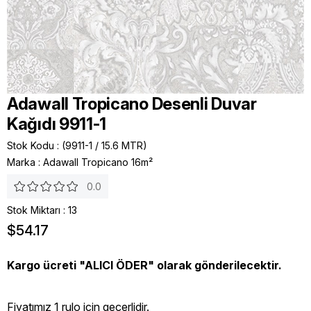
Adawall Tropicano Desenli Duvar
Kağıdı 9911-1
Stok Kodu
(9911-1 / 15.6 MTR)
Marka
:
Adawall Tropicano 16m²
0.0
Stok Miktarı
:
13
$54.17
Kargo ücreti "ALICI ÖDER" olarak gönderilecektir.
Fiyatımız 1 rulo icin geçerlidir.