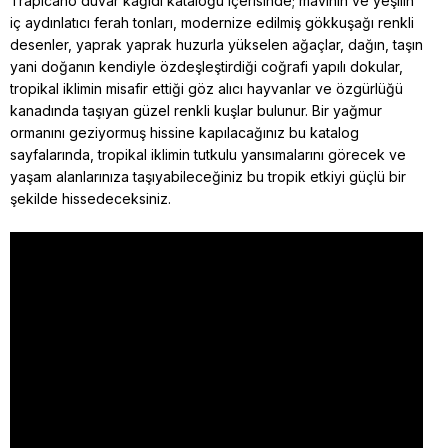
Trapicano duvar kağıdı kataloğu içerisinde; mavinin ve yeşilin
iç aydınlatıcı ferah tonları, modernize edilmiş gökkuşağı renkli
desenler, yaprak yaprak huzurla yükselen ağaçlar, dağın, taşın
yani doğanın kendiyle özdeşleştirdiği coğrafi yapılı dokular,
tropikal iklimin misafir ettiği göz alıcı hayvanlar ve özgürlüğü
kanadında taşıyan güzel renkli kuşlar bulunur. Bir yağmur
ormanını geziyormuş hissine kapılacağınız bu katalog
sayfalarında, tropikal iklimin tutkulu yansımalarını görecek ve
yaşam alanlarınıza taşıyabileceğiniz bu tropik etkiyi güçlü bir
şekilde hissedeceksiniz.