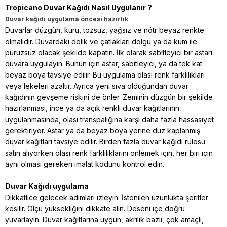
Tropicano Duvar Kağıdı Nasıl Uygulanır ?
Duvar kağıdı uygulama öncesi hazırlık
Duvarlar düzgün, kuru, tozsuz, yağsız ve nötr beyaz renkte
olmalıdır. Duvardaki delik ve çatlakları dolgu ya da kum ile
pürüzsüz olacak şekilde kapatın. İlk olarak sabitleyici bir astarı
duvara uygulayın. Bunun için astar, sabitleyici, ya da tek kat
beyaz boya tavsiye edilir. Bu uygulama olası renk farklılıkları
veya lekeleri azaltır. Ayrıca yeni sıva olduğundan duvar
kağıdının gevşeme riskini de önler. Zeminin düzgün bir şekilde
hazırlanması, ince ya da açık renkli duvar kağıtlarının
uygulanmasında, olası transpalığına karşı daha fazla hassasiyet
gerektiriyor. Astar ya da beyaz boya yerine düz kaplanmış
duvar kağıtları tavsiye edilir. Birden fazla duvar kağıdı rulosu
satın alıyorken olası renk farklılıklarını önlemek için, her biri için
aynı olması gereken imalat kodunu kontrol edin.
Duvar Kağıdı uygulama
Dikkatlice gelecek adımları izleyin: İstenilen uzunlukta şeritler
kesilir. Ölçü yüksekliğini dikkate alın. Deseni içe doğru
yuvarlayın. Duvar kağıtlarına uygun, akrilik bazlı, çok amaçlı,