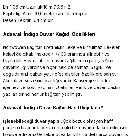
En: 1,06 cm Uzunluk:10 m (10,6 m2)
Kapladığı Alan : 10,6 metrekare alan kaplar.
Desen Tekrarı: 64 cm'dir.
Adawall İndigo
Duvar Kağıdı Özellikleri
Nonwowen kağıttan üretilmiştir. Leke ve kir tutmaz. Lekeler
kolaylıkla çıkabilmektedir. %100 oranında silinebilir ve
hijyeniktir. Hava alabilen duvar kağıtlarının güneş ışığına
dayanıklılığı vardır ve hiçbir şekilde solmaz. Sağlıklı ve
doğaldır anti-bakteriyel, nefes alabilen özelliklere sahiptir.
Akustik ve ses emici özelliği vardır. Kanserojen madde
içermez ve koku yapmaz. Üretimleri Renk ve desen baskısı
yapılan birinci hamur kağıttan yapılmıştır.
Adawall İndigo
Duvar Kağıdı Nasıl Uygulanır?
İşlenebileceği duvar yapısı:
Çok bozuk olmayan hafif
pürüzlü duvarlarda ve saten alçılı düz duvarlarda kullanılmasını
tavsiye ediyoruz.Genelde duvarlar yıllarca defalarca boyanmış