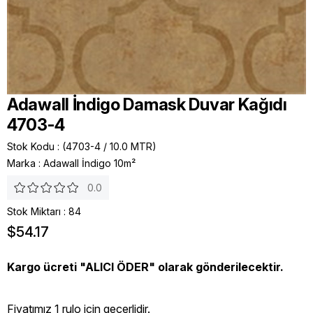
Adawall İndigo Damask Duvar Kağıdı
4703-4
Stok Kodu
(4703-4 / 10.0 MTR)
Marka
:
Adawall İndigo 10m²
0.0
Stok Miktarı
:
84
$54.17
Kargo ücreti "ALICI ÖDER" olarak gönderilecektir.
Fiyatımız 1 rulo icin geçerlidir.