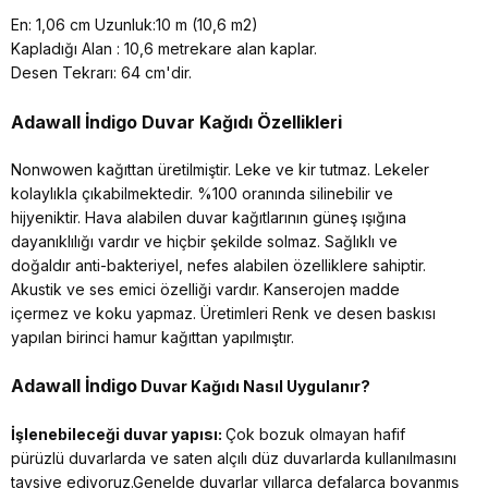
En: 1,06 cm Uzunluk:10 m (10,6 m2)
Kapladığı Alan : 10,6 metrekare alan kaplar.
Desen Tekrarı: 64 cm'dir.
Adawall İndigo
Duvar Kağıdı Özellikleri
Nonwowen kağıttan üretilmiştir. Leke ve kir tutmaz. Lekeler
kolaylıkla çıkabilmektedir. %100 oranında silinebilir ve
hijyeniktir. Hava alabilen duvar kağıtlarının güneş ışığına
dayanıklılığı vardır ve hiçbir şekilde solmaz. Sağlıklı ve
doğaldır anti-bakteriyel, nefes alabilen özelliklere sahiptir.
Akustik ve ses emici özelliği vardır. Kanserojen madde
içermez ve koku yapmaz. Üretimleri Renk ve desen baskısı
yapılan birinci hamur kağıttan yapılmıştır.
Adawall İndigo
Duvar Kağıdı Nasıl Uygulanır?
İşlenebileceği duvar yapısı:
Çok bozuk olmayan hafif
pürüzlü duvarlarda ve saten alçılı düz duvarlarda kullanılmasını
tavsiye ediyoruz.Genelde duvarlar yıllarca defalarca boyanmış