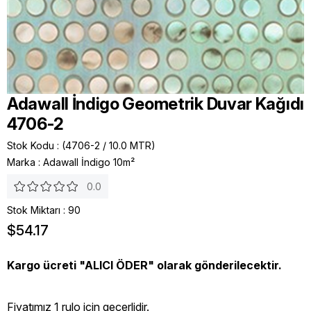
Adawall İndigo Geometrik Duvar Kağıdı
4706-2
Stok Kodu
(4706-2 / 10.0 MTR)
Marka
:
Adawall İndigo 10m²
0.0
Stok Miktarı
:
90
$54.17
Kargo ücreti "ALICI ÖDER" olarak gönderilecektir.
Fiyatımız 1 rulo icin geçerlidir.