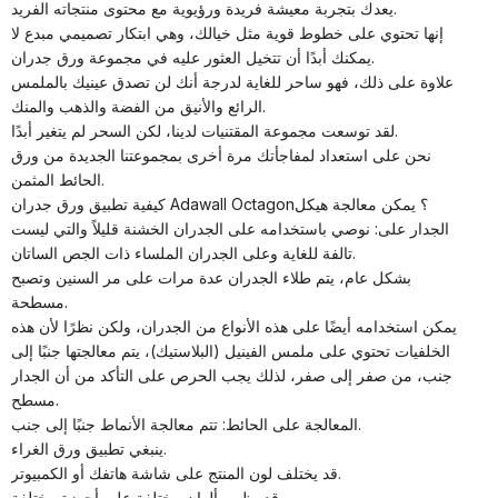
يعدك بتجربة معيشة فريدة ورؤيوية مع محتوى منتجاته الفريد.
إنها تحتوي على خطوط قوية مثل خيالك، وهي ابتكار تصميمي مبدع لا
يمكنك أبدًا أن تتخيل العثور عليه في مجموعة ورق جدران.
علاوة على ذلك، فهو ساحر للغاية لدرجة أنك لن تصدق عينيك بالملمس
الرائع والأنيق من الفضة والذهب والمنك.
لقد توسعت مجموعة المقتنيات لدينا، لكن السحر لم يتغير أبدًا.
نحن على استعداد لمفاجأتك مرة أخرى بمجموعتنا الجديدة من ورق
الحائط المثمن.
كيفية تطبيق ورق جدران Adawall Octagon؟ يمكن معالجة هيكل
الجدار على: نوصي باستخدامه على الجدران الخشنة قليلاً والتي ليست
تالفة للغاية وعلى الجدران الملساء ذات الجص الساتان.
بشكل عام، يتم طلاء الجدران عدة مرات على مر السنين وتصبح
مسطحة.
يمكن استخدامه أيضًا على هذه الأنواع من الجدران، ولكن نظرًا لأن هذه
الخلفيات تحتوي على ملمس الفينيل (البلاستيك)، يتم معالجتها جنبًا إلى
جنب، من صفر إلى صفر، لذلك يجب الحرص على التأكد من أن الجدار
مسطح.
المعالجة على الحائط: تتم معالجة الأنماط جنبًا إلى جنب.
ينبغي تطبيق ورق الغراء.
قد يختلف لون المنتج على شاشة هاتفك أو الكمبيوتر.
قد يظهر بألوان مختلفة على أجهزة مختلفة.