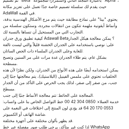
تم تصميم "Beta" باعتباره المجلد الثاني واستمرارًا لمجموعة "Alpha"،
حيث يقدم لك سلسلة تصميم خاصة جدًا تعمل على تعزيز مكانة
AdaWall في القمة.
يحتوي "بيتا" على نماذج مطابقة حيث يتم مزج الأشكال الهندسية بدقة،
وأنماط أيقونية ملهمة تتكون من انتقالات مجردة، وستكون سلسلة من
التجارب التي من المستحيل أن تنساها بالنسبة لك.
كيفية تطبيق ورق جدران Adawall Beta؟ يمكن معالجة هيكل الجدار
على: نوصي باستخدامه على الجدران الخشنة قليلاً والتي ليست تالفة
للغاية وعلى الجدران الملساء ذات الجص الساتان.
بشكل عام، يتم طلاء الجدران عدة مرات على مر السنين وتصبح
مسطحة.
يمكن استخدامه أيضًا على هذه الأنواع من الجدران، ولكن نظرًا لأن هذه
الخلفيات تحتوي على ملمس الفينيل (البلاستيك)، يتم معالجتها جنبًا إلى
جنب، من صفر إلى صفر، لذلك يجب الحرص على التأكد من أن الجدار
مسطح.
المعالجة على الحائط: تتم معالجة الأنماط جنبًا إلى جنب.
خدمة العملاء: 0850 304 42 00 خط التواصل الخاص بنا على واتساب:
0553 170 20 64 قد يؤدي لون المنتج إلى اختلافات في النغمة على
شاشة الهاتف أو الكمبيوتر.
قد يظهر بألوان مختلفة على أجهزة مختلفة.
إذا كنت غير متأكد، يرجى طلب صور مفصلة عبر خط WhatsApp